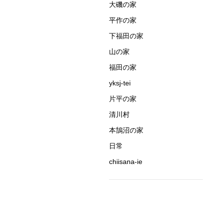
大磯の家
平作の家
下福田の家
山の家
福田の家
yksj-tei
片平の家
清川村
本鵠沼の家
日常
chiisana-ie