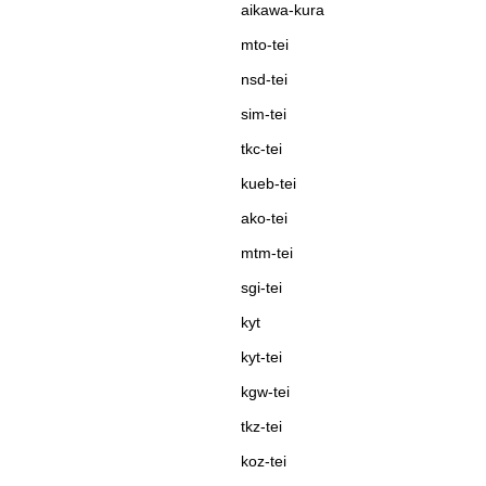
aikawa-kura
mto-tei
nsd-tei
sim-tei
tkc-tei
kueb-tei
ako-tei
mtm-tei
sgi-tei
kyt
kyt-tei
kgw-tei
tkz-tei
koz-tei