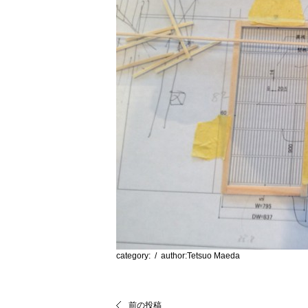
category:
/ author:Tetsuo Maeda
前の投稿