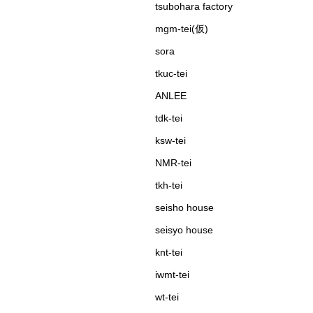
tsubohara factory
mgm-tei(仮)
sora
tkuc-tei
ANLEE
tdk-tei
ksw-tei
NMR-tei
tkh-tei
seisho house
seisyo house
knt-tei
iwmt-tei
wt-tei