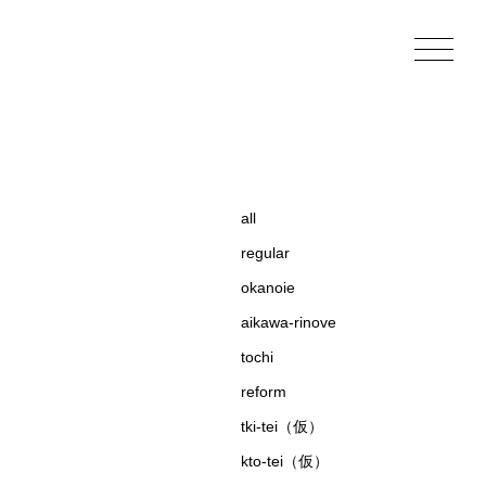
all
regular
okanoie
aikawa-rinove
tochi
reform
tki-tei（仮）
kto-tei（仮）