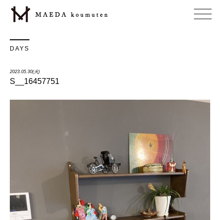
DAYS
2023.05.30(火)
S__16457751