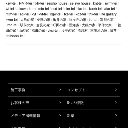
ksw-tei
NMR-tei
tkh-tei
seisho house
seisyo house
knt-tei
iwmt-tei
wt-tei
aikawa-kura
mto-tei
nsd-tei
sim-tei
tkc-tei
kueb-tei
ako-tei
mtm-tei
sgi-tei
kyt
kyt-tei
kgw-tei
tkz-tei
koz-tei
tnk-tei
life gallary
kwm-tei
大島の家
夕日の家
亀井の家
緑ヶ丘の家
tib-tei
寒川の家
umd-tei
駅前の家
倉見の家
町田の家
豆知識
大磯の家
平作の家
下福
田の家
山の家
福田の家
yksj-tei
片平の家
清川村
本鵠沼の家
日常
chiisana-ie
施工事例
コンセプト
お客様の声
6つの特徴
メディア掲載情報
新築