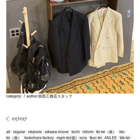
category:
/ author:前田工務店スタッフ
のびのび
all
regular
okanoie
aikawa-rinove
tochi
reform
tki-tei（仮）
kto-
tei（仮）
tsubohara factory
mgm-tei(仮)
sora
tkuc-tei
ANLEE
tdk-tei