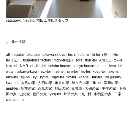
category:
/ author:前田工務店スタッフ
前の投稿
all
regular
okanoie
aikawa-rinove
tochi
reform
tki-tei（仮）
kto-
tei（仮）
tsubohara factory
mgm-tei(仮)
sora
tkuc-tei
ANLEE
tdk-tei
ksw-tei
NMR-tei
tkh-tei
seisho house
seisyo house
knt-tei
iwmt-tei
wt-tei
aikawa-kura
mto-tei
nsd-tei
sim-tei
tkc-tei
kueb-tei
ako-tei
mtm-tei
sgi-tei
kyt
kyt-tei
kgw-tei
tkz-tei
koz-tei
tnk-tei
life gallary
kwm-tei
大島の家
夕日の家
亀井の家
緑ヶ丘の家
tib-tei
寒川の家
umd-tei
駅前の家
倉見の家
町田の家
豆知識
大磯の家
平作の家
下福
田の家
山の家
福田の家
yksj-tei
片平の家
清川村
本鵠沼の家
日常
chiisana-ie