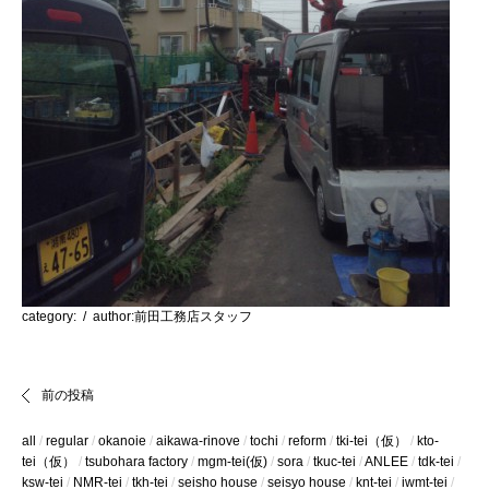
category:
/ author:前田工務店スタッフ
前の投稿
all
regular
okanoie
aikawa-rinove
tochi
reform
tki-tei（仮）
kto-
tei（仮）
tsubohara factory
mgm-tei(仮)
sora
tkuc-tei
ANLEE
tdk-tei
ksw-tei
NMR-tei
tkh-tei
seisho house
seisyo house
knt-tei
iwmt-tei