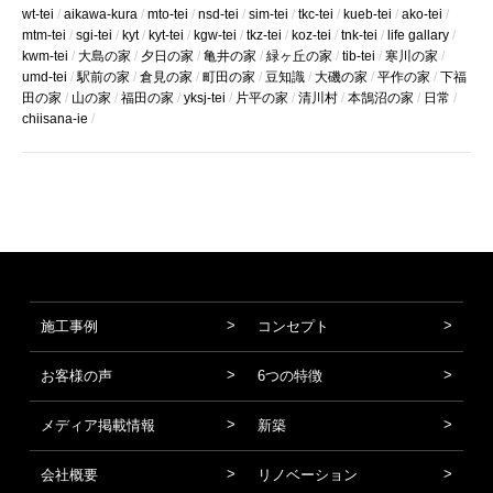
wt-tei
aikawa-kura
mto-tei
nsd-tei
sim-tei
tkc-tei
kueb-tei
ako-tei
mtm-tei
sgi-tei
kyt
kyt-tei
kgw-tei
tkz-tei
koz-tei
tnk-tei
life gallary
kwm-tei
大島の家
夕日の家
亀井の家
緑ヶ丘の家
tib-tei
寒川の家
umd-tei
駅前の家
倉見の家
町田の家
豆知識
大磯の家
平作の家
下福
田の家
山の家
福田の家
yksj-tei
片平の家
清川村
本鵠沼の家
日常
chiisana-ie
施工事例
コンセプト
お客様の声
6つの特徴
メディア掲載情報
新築
会社概要
リノベーション