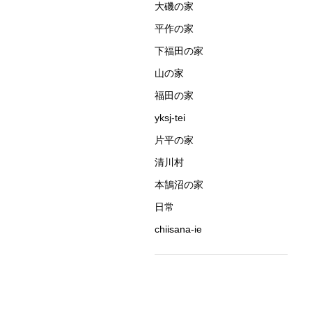
大磯の家
平作の家
下福田の家
山の家
福田の家
yksj-tei
片平の家
清川村
本鵠沼の家
日常
chiisana-ie