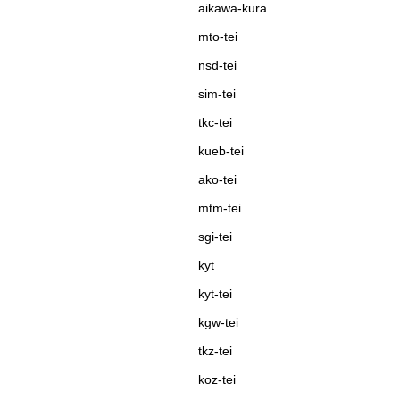
aikawa-kura
mto-tei
nsd-tei
sim-tei
tkc-tei
kueb-tei
ako-tei
mtm-tei
sgi-tei
kyt
kyt-tei
kgw-tei
tkz-tei
koz-tei