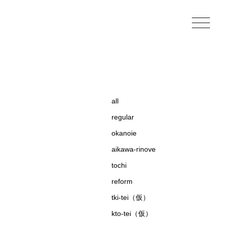
all
regular
okanoie
aikawa-rinove
tochi
reform
tki-tei（仮）
kto-tei（仮）