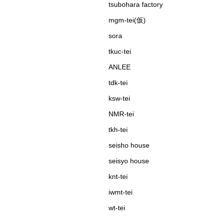
tsubohara factory
mgm-tei(仮)
sora
tkuc-tei
ANLEE
tdk-tei
ksw-tei
NMR-tei
tkh-tei
seisho house
seisyo house
knt-tei
iwmt-tei
wt-tei