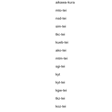
aikawa-kura
mto-tei
nsd-tei
sim-tei
tkc-tei
kueb-tei
ako-tei
mtm-tei
sgi-tei
kyt
kyt-tei
kgw-tei
tkz-tei
koz-tei