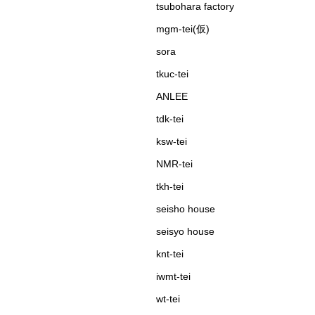
tsubohara factory
mgm-tei(仮)
sora
tkuc-tei
ANLEE
tdk-tei
ksw-tei
NMR-tei
tkh-tei
seisho house
seisyo house
knt-tei
iwmt-tei
wt-tei