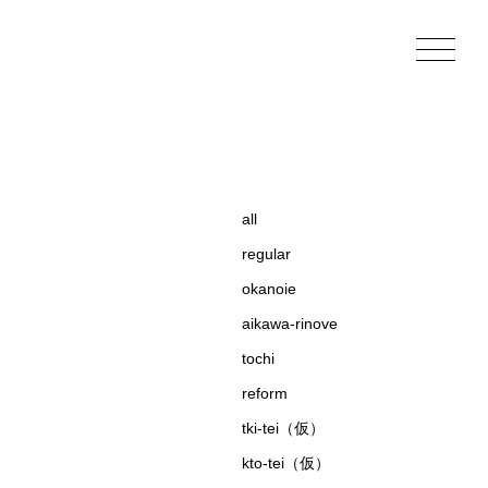
all
regular
okanoie
aikawa-rinove
tochi
reform
tki-tei（仮）
kto-tei（仮）