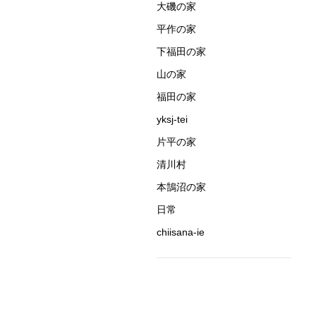
大磯の家
平作の家
下福田の家
山の家
福田の家
yksj-tei
片平の家
清川村
本鵠沼の家
日常
chiisana-ie