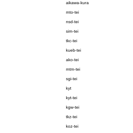
aikawa-kura
mto-tei
nsd-tei
sim-tei
tkc-tei
kueb-tei
ako-tei
mtm-tei
sgi-tei
kyt
kyt-tei
kgw-tei
tkz-tei
koz-tei