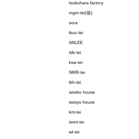
tsubohara factory
mgm-tei(仮)
sora
tkuc-tei
ANLEE
tdk-tei
ksw-tei
NMR-tei
tkh-tei
seisho house
seisyo house
knt-tei
iwmt-tei
wt-tei