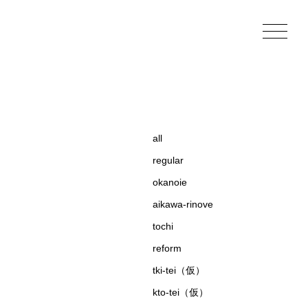
all
regular
okanoie
aikawa-rinove
tochi
reform
tki-tei（仮）
kto-tei（仮）