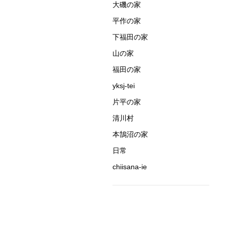
大磯の家
平作の家
下福田の家
山の家
福田の家
yksj-tei
片平の家
清川村
本鵠沼の家
日常
chiisana-ie