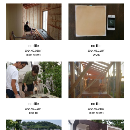
no title
no title
2014.09.02(火)
2014.08.11(月)
mgm-tei(仮)
DAYS
no title
no title
2014.08.11(月)
2014.08.03(日)
tkuc-tei
mgm-tei(仮)