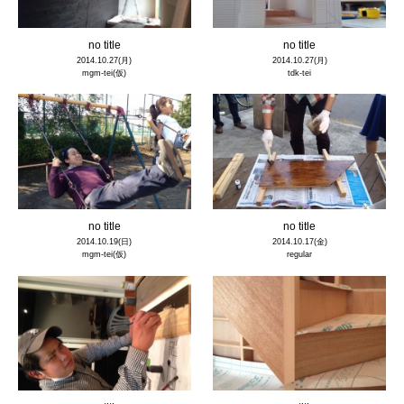
no title
no title
2014.10.27(月)
2014.10.27(月)
mgm-tei(仮)
tdk-tei
no title
no title
2014.10.19(日)
2014.10.17(金)
mgm-tei(仮)
regular