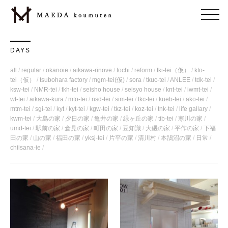
DAYS
all
regular
okanoie
aikawa-rinove
tochi
reform
tki-tei（仮）
kto-
tei（仮）
tsubohara factory
mgm-tei(仮)
sora
tkuc-tei
ANLEE
tdk-tei
ksw-tei
NMR-tei
tkh-tei
seisho house
seisyo house
knt-tei
iwmt-tei
wt-tei
aikawa-kura
mto-tei
nsd-tei
sim-tei
tkc-tei
kueb-tei
ako-tei
mtm-tei
sgi-tei
kyt
kyt-tei
kgw-tei
tkz-tei
koz-tei
tnk-tei
life gallary
kwm-tei
大島の家
夕日の家
亀井の家
緑ヶ丘の家
tib-tei
寒川の家
umd-tei
駅前の家
倉見の家
町田の家
豆知識
大磯の家
平作の家
下福
田の家
山の家
福田の家
yksj-tei
片平の家
清川村
本鵠沼の家
日常
chiisana-ie