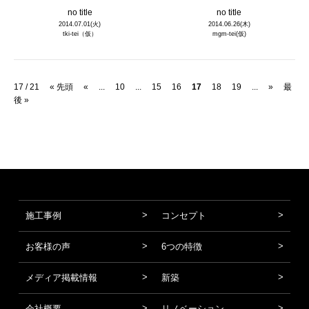
no title
no title
2014.07.01(火)
2014.06.26(木)
tki-tei（仮）
mgm-tei(仮)
17 / 21
« 先頭
«
...
10
...
15
16
17
18
19
...
»
最
後 »
施工事例
コンセプト
お客様の声
6つの特徴
メディア掲載情報
新築
会社概要
リノベーション