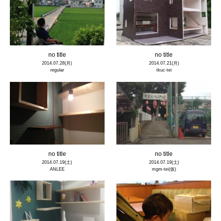
no title
no title
2014.07.28(月)
2014.07.21(月)
regular
tkuc-tei
no title
no title
2014.07.19(土)
2014.07.19(土)
ANLEE
mgm-tei(仮)