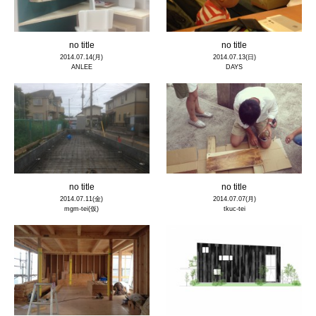
no title
no title
2014.07.14(月)
2014.07.13(日)
ANLEE
DAYS
no title
no title
2014.07.11(金)
2014.07.07(月)
mgm-tei(仮)
tkuc-tei