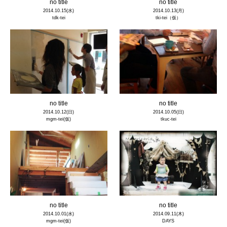
no title
no title
2014.10.15(水)
2014.10.13(月)
tdk-tei
tki-tei（仮）
no title
no title
2014.10.12(日)
2014.10.05(日)
mgm-tei(仮)
tkuc-tei
no title
no title
2014.10.01(水)
2014.09.11(木)
mgm-tei(仮)
DAYS