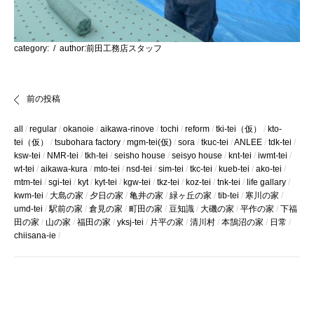
category:
/ author:前田工務店スタッフ
前の投稿
all
regular
okanoie
aikawa-rinove
tochi
reform
tki-tei（仮）
kto-
tei（仮）
tsubohara factory
mgm-tei(仮)
sora
tkuc-tei
ANLEE
tdk-tei
ksw-tei
NMR-tei
tkh-tei
seisho house
seisyo house
knt-tei
iwmt-tei
wt-tei
aikawa-kura
mto-tei
nsd-tei
sim-tei
tkc-tei
kueb-tei
ako-tei
mtm-tei
sgi-tei
kyt
kyt-tei
kgw-tei
tkz-tei
koz-tei
tnk-tei
life gallary
kwm-tei
大島の家
夕日の家
亀井の家
緑ヶ丘の家
tib-tei
寒川の家
umd-tei
駅前の家
倉見の家
町田の家
豆知識
大磯の家
平作の家
下福
田の家
山の家
福田の家
yksj-tei
片平の家
清川村
本鵠沼の家
日常
chiisana-ie