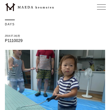
DAYS
2014.07.14(月)
P1110029