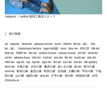
category:
/ author:前田工務店スタッフ
前の投稿
all
regular
okanoie
aikawa-rinove
tochi
reform
tki-tei（仮）
kto-
tei（仮）
tsubohara factory
mgm-tei(仮)
sora
tkuc-tei
ANLEE
tdk-tei
ksw-tei
NMR-tei
tkh-tei
seisho house
seisyo house
knt-tei
iwmt-tei
wt-tei
aikawa-kura
mto-tei
nsd-tei
sim-tei
tkc-tei
kueb-tei
ako-tei
mtm-tei
sgi-tei
kyt
kyt-tei
kgw-tei
tkz-tei
koz-tei
tnk-tei
life gallary
kwm-tei
大島の家
夕日の家
亀井の家
緑ヶ丘の家
tib-tei
寒川の家
umd-tei
駅前の家
倉見の家
町田の家
豆知識
大磯の家
平作の家
下福
田の家
山の家
福田の家
yksj-tei
片平の家
清川村
本鵠沼の家
日常
chiisana-ie