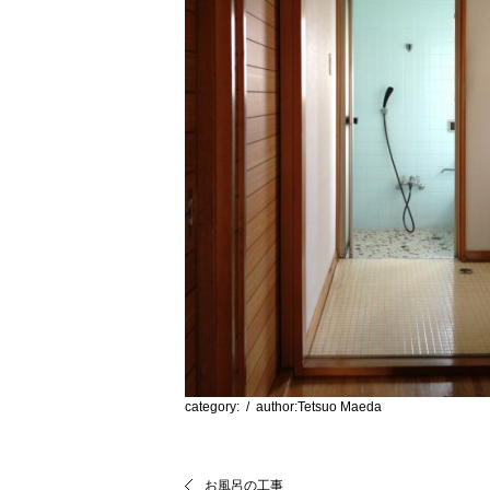
category:
/ author:Tetsuo Maeda
お風呂の工事