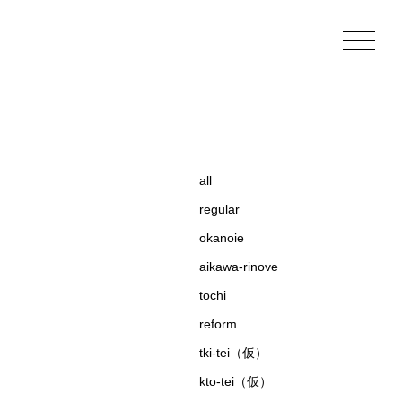
all
regular
okanoie
aikawa-rinove
tochi
reform
tki-tei（仮）
kto-tei（仮）