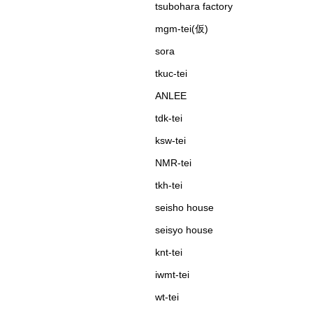
tsubohara factory
mgm-tei(仮)
sora
tkuc-tei
ANLEE
tdk-tei
ksw-tei
NMR-tei
tkh-tei
seisho house
seisyo house
knt-tei
iwmt-tei
wt-tei