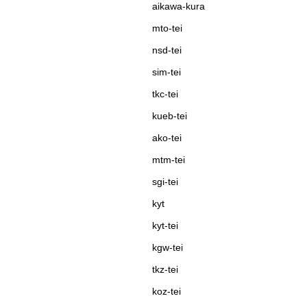
aikawa-kura
mto-tei
nsd-tei
sim-tei
tkc-tei
kueb-tei
ako-tei
mtm-tei
sgi-tei
kyt
kyt-tei
kgw-tei
tkz-tei
koz-tei