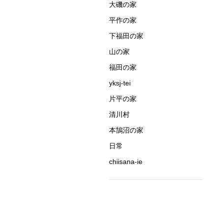
大磯の家
平作の家
下福田の家
山の家
福田の家
yksj-tei
片平の家
清川村
本鵠沼の家
日常
chiisana-ie