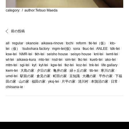
category:
/ author:Tetsuo Maeda
前の投稿
all
regular
okanoie
aikawa-rinove
tochi
reform
tki-tei（仮）
kto-
tei（仮）
tsubohara factory
mgm-tei(仮)
sora
tkuc-tei
ANLEE
tdk-tei
ksw-tei
NMR-tei
tkh-tei
seisho house
seisyo house
knt-tei
iwmt-tei
wt-tei
aikawa-kura
mto-tei
nsd-tei
sim-tei
tkc-tei
kueb-tei
ako-tei
mtm-tei
sgi-tei
kyt
kyt-tei
kgw-tei
tkz-tei
koz-tei
tnk-tei
life gallary
kwm-tei
大島の家
夕日の家
亀井の家
緑ヶ丘の家
tib-tei
寒川の家
umd-tei
駅前の家
倉見の家
町田の家
豆知識
大磯の家
平作の家
下福
田の家
山の家
福田の家
yksj-tei
片平の家
清川村
本鵠沼の家
日常
chiisana-ie