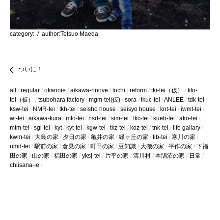
category:
/ author:Tetsuo Maeda
ついに！
all
regular
okanoie
aikawa-rinove
tochi
reform
tki-tei（仮）
kto-
tei（仮）
tsubohara factory
mgm-tei(仮)
sora
tkuc-tei
ANLEE
tdk-tei
ksw-tei
NMR-tei
tkh-tei
seisho house
seisyo house
knt-tei
iwmt-tei
wt-tei
aikawa-kura
mto-tei
nsd-tei
sim-tei
tkc-tei
kueb-tei
ako-tei
mtm-tei
sgi-tei
kyt
kyt-tei
kgw-tei
tkz-tei
koz-tei
tnk-tei
life gallary
kwm-tei
大島の家
夕日の家
亀井の家
緑ヶ丘の家
tib-tei
寒川の家
umd-tei
駅前の家
倉見の家
町田の家
豆知識
大磯の家
平作の家
下福
田の家
山の家
福田の家
yksj-tei
片平の家
清川村
本鵠沼の家
日常
chiisana-ie