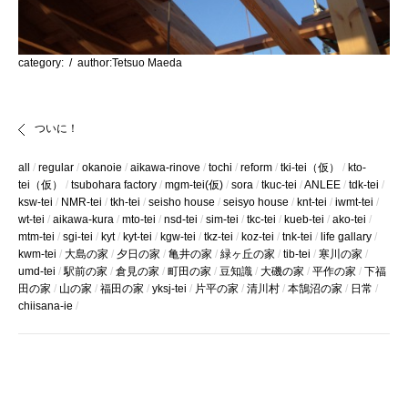
category:
/ author:Tetsuo Maeda
ついに！
all
regular
okanoie
aikawa-rinove
tochi
reform
tki-tei（仮）
kto-
tei（仮）
tsubohara factory
mgm-tei(仮)
sora
tkuc-tei
ANLEE
tdk-tei
ksw-tei
NMR-tei
tkh-tei
seisho house
seisyo house
knt-tei
iwmt-tei
wt-tei
aikawa-kura
mto-tei
nsd-tei
sim-tei
tkc-tei
kueb-tei
ako-tei
mtm-tei
sgi-tei
kyt
kyt-tei
kgw-tei
tkz-tei
koz-tei
tnk-tei
life gallary
kwm-tei
大島の家
夕日の家
亀井の家
緑ヶ丘の家
tib-tei
寒川の家
umd-tei
駅前の家
倉見の家
町田の家
豆知識
大磯の家
平作の家
下福
田の家
山の家
福田の家
yksj-tei
片平の家
清川村
本鵠沼の家
日常
chiisana-ie