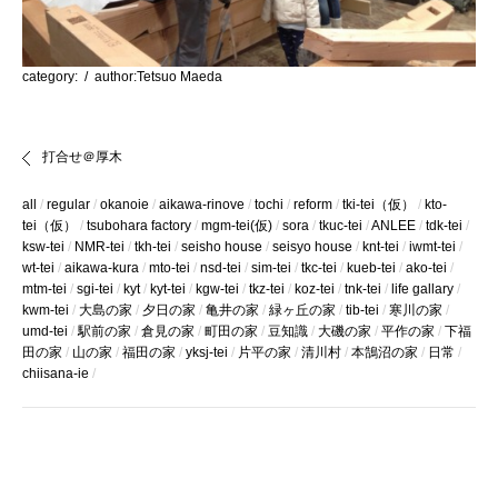
category:
/ author:Tetsuo Maeda
打合せ＠厚木
all
regular
okanoie
aikawa-rinove
tochi
reform
tki-tei（仮）
kto-
tei（仮）
tsubohara factory
mgm-tei(仮)
sora
tkuc-tei
ANLEE
tdk-tei
ksw-tei
NMR-tei
tkh-tei
seisho house
seisyo house
knt-tei
iwmt-tei
wt-tei
aikawa-kura
mto-tei
nsd-tei
sim-tei
tkc-tei
kueb-tei
ako-tei
mtm-tei
sgi-tei
kyt
kyt-tei
kgw-tei
tkz-tei
koz-tei
tnk-tei
life gallary
kwm-tei
大島の家
夕日の家
亀井の家
緑ヶ丘の家
tib-tei
寒川の家
umd-tei
駅前の家
倉見の家
町田の家
豆知識
大磯の家
平作の家
下福
田の家
山の家
福田の家
yksj-tei
片平の家
清川村
本鵠沼の家
日常
chiisana-ie