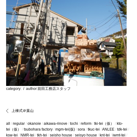
category:
/ author:前田工務店スタッフ
上棟式＠葉山
all
regular
okanoie
aikawa-rinove
tochi
reform
tki-tei（仮）
kto-
tei（仮）
tsubohara factory
mgm-tei(仮)
sora
tkuc-tei
ANLEE
tdk-tei
ksw-tei
NMR-tei
tkh-tei
seisho house
seisyo house
knt-tei
iwmt-tei