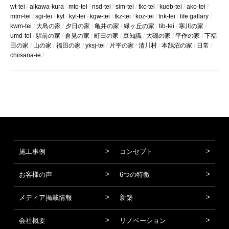
wt-tei
aikawa-kura
mto-tei
nsd-tei
sim-tei
tkc-tei
kueb-tei
ako-tei
mtm-tei
sgi-tei
kyt
kyt-tei
kgw-tei
tkz-tei
koz-tei
tnk-tei
life gallary
kwm-tei
大島の家
夕日の家
亀井の家
緑ヶ丘の家
tib-tei
寒川の家
umd-tei
駅前の家
倉見の家
町田の家
豆知識
大磯の家
平作の家
下福
田の家
山の家
福田の家
yksj-tei
片平の家
清川村
本鵠沼の家
日常
chiisana-ie
施工事例
コンセプト
お客様の声
6つの特徴
メディア掲載情報
新築
会社概要
リノベーション