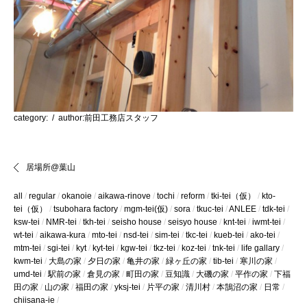
category:
/ author:前田工務店スタッフ
居場所@葉山
all
regular
okanoie
aikawa-rinove
tochi
reform
tki-tei（仮）
kto-
tei（仮）
tsubohara factory
mgm-tei(仮)
sora
tkuc-tei
ANLEE
tdk-tei
ksw-tei
NMR-tei
tkh-tei
seisho house
seisyo house
knt-tei
iwmt-tei
wt-tei
aikawa-kura
mto-tei
nsd-tei
sim-tei
tkc-tei
kueb-tei
ako-tei
mtm-tei
sgi-tei
kyt
kyt-tei
kgw-tei
tkz-tei
koz-tei
tnk-tei
life gallary
kwm-tei
大島の家
夕日の家
亀井の家
緑ヶ丘の家
tib-tei
寒川の家
umd-tei
駅前の家
倉見の家
町田の家
豆知識
大磯の家
平作の家
下福
田の家
山の家
福田の家
yksj-tei
片平の家
清川村
本鵠沼の家
日常
chiisana-ie