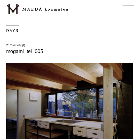
DAYS
2015.04.01(水)
mogami_tei_005