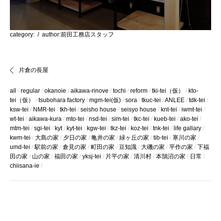
category:
/ author:前田工務店スタッフ
片倉の長屋
all
regular
okanoie
aikawa-rinove
tochi
reform
tki-tei（仮）
kto-
tei（仮）
tsubohara factory
mgm-tei(仮)
sora
tkuc-tei
ANLEE
tdk-tei
ksw-tei
NMR-tei
tkh-tei
seisho house
seisyo house
knt-tei
iwmt-tei
wt-tei
aikawa-kura
mto-tei
nsd-tei
sim-tei
tkc-tei
kueb-tei
ako-tei
mtm-tei
sgi-tei
kyt
kyt-tei
kgw-tei
tkz-tei
koz-tei
tnk-tei
life gallary
kwm-tei
大島の家
夕日の家
亀井の家
緑ヶ丘の家
tib-tei
寒川の家
umd-tei
駅前の家
倉見の家
町田の家
豆知識
大磯の家
平作の家
下福
田の家
山の家
福田の家
yksj-tei
片平の家
清川村
本鵠沼の家
日常
chiisana-ie