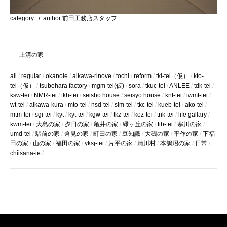
category:
/ author:前田工務店スタッフ
上溝の家
all
regular
okanoie
aikawa-rinove
tochi
reform
tki-tei（仮）
kto-
tei（仮）
tsubohara factory
mgm-tei(仮)
sora
tkuc-tei
ANLEE
tdk-tei
ksw-tei
NMR-tei
tkh-tei
seisho house
seisyo house
knt-tei
iwmt-tei
wt-tei
aikawa-kura
mto-tei
nsd-tei
sim-tei
tkc-tei
kueb-tei
ako-tei
mtm-tei
sgi-tei
kyt
kyt-tei
kgw-tei
tkz-tei
koz-tei
tnk-tei
life gallary
kwm-tei
大島の家
夕日の家
亀井の家
緑ヶ丘の家
tib-tei
寒川の家
umd-tei
駅前の家
倉見の家
町田の家
豆知識
大磯の家
平作の家
下福
田の家
山の家
福田の家
yksj-tei
片平の家
清川村
本鵠沼の家
日常
chiisana-ie