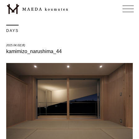
DAYS
2015.04.02(木)
kamimizo_narushima_44