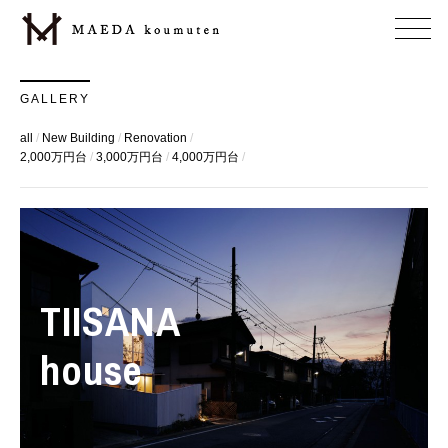
GALLERY
all
New Building
Renovation
2,000万円台
3,000万円台
4,000万円台
TIISANA
house