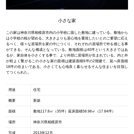
小さな家
この家は神奈川県相模原市内の小学校に面した敷地に建っている。敷地から
は小学校の桜が望める。大きさよりも居心地を重視したいとのご要望に応え
るべく、様々な居場所を家の中につくり、それぞれの居場所で外を感じる事
ができる。そんな構成となっている。敷地面積は40坪という大きさではあ
るが、家自体を小さくする事で、より外部に居場所が生まれている。内と外
が程よく繋がるこの小さな家の面積は建築面積9坪の2階建て、延べ床面積
18坪の住まいである。小さくても心地良く暮らせるそんな住まいを目指し
てつくられた。
用途
住宅
概要
新築
面積
敷地117.8㎡（35坪）延床面積58.98㎡（17.84坪）
場所
神奈川県相模原市
完成
2013年12月