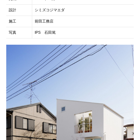
設計
シミズコジマエダ
施工
前田工務店
写真
IPS 石田篤