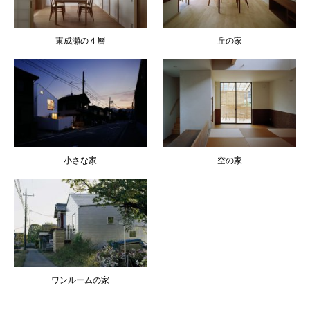
東成瀬の４層
丘の家
小さな家
空の家
ワンルームの家